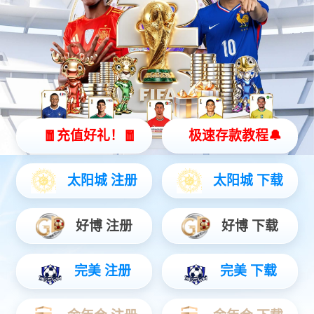
指南
作者：zmkdz 发布时间：2025-07-11 15:10:18 浏览
量：
在开关电源芯片的市场中，VIPER12 曾凭借其集成化设计和稳定的性
能，成为众多小功率电源设备的常用选择。而随着技术的发展，
SM7012 作为一款性能更优的功率开关芯片，逐渐成为 VIPER12 的理
想替代方案，在多个方面展现出显著优势，且在应用场景上高度适
配。
从核心优势来看，SM7012 与 VIPER12 的管脚完全兼容，这一特性是
实现直接替代的关键。对于生产厂家和工程师而言，无需对原有电路
的走线进行修改，也不用更换变压器，就能将 VIPER12 替换成 
SM7012，极大地降低了替换过程中的成本和时间成本。在生产
线上，不需要重新调整设备参数和生产流程，减少了因电路改动可能
带来的各种问题，提高了生产效率。
在性能方面，SM7012 更是表现出色。它采用电流模式 PWM 控
制方式，集成了高压启动电路和高压功率管，这与 VIPER12 的设计理
念相似，但在具体参数上更具优势。SM7012 的输入电压范围
为 85-265Vac，能够适配全球不同地区的电网环境，无论是在电压波