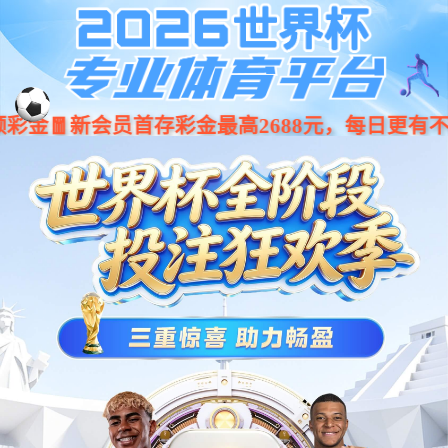
游艇会(中国大陆)官方网站
游艇会
>
新闻动态
>
公司动态
SM7012替代VIPER12：优势与应用